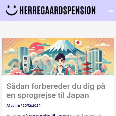
Gå
til
indholdet
Sådan forbereder du dig på
en sprogrejse til Japan
Af
admin
/
20/12/2024
At tage
på sprogrejse til Japan
er en fantastisk